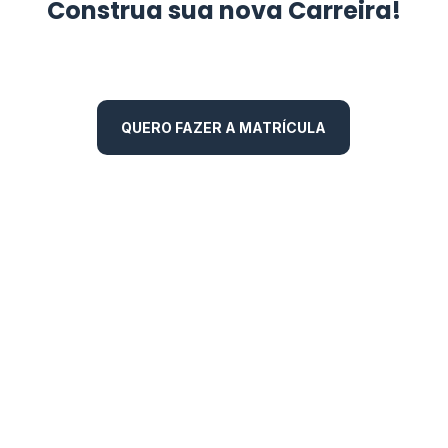
Construa sua nova Carreira!
QUERO FAZER A MATRÍCULA
Rua Riachuelo, 1304 – 4° Andar – Porto Alegre
– RS, 90010-273